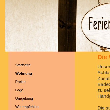
Die
Startseite
Unser
Schla
Wohnung
Zusat
Preise
Badez
zu se
Lage
Handg
Umgebung
Wir empfehlen
Die s