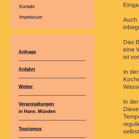
Einga
Kontakt
Impressum
Auch 
inbegr
Das B
eine 
Anfrage
ist v
Anfahrt
In der
Koche
Wasse
Wetter
In de
Veranstaltungen
Diese
in Hann. Münden
Tempe
regul
Tourismus
selbst